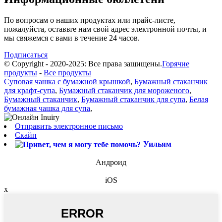
По вопросам о наших продуктах или прайс-листе,
пожалуйста, оставьте нам свой адрес электронной почты, и
мы свяжемся с вами в течение 24 часов.
Подписаться
© Copyright - 2020-2025: Все права защищены.
Горячие
продукты
-
Все продукты
Суповая чашка с бумажной крышкой
,
Бумажный стаканчик
для крафт-супа
,
Бумажный стаканчик для мороженого
,
Бумажный стаканчик
,
Бумажный стаканчик для супа
,
Белая
бумажная чашка для супа
,
Отправить электронное письмо
Скайп
Уильям
Андроид
iOS
x