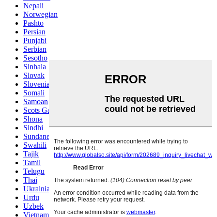
Nepali
Norwegian
Pashto
Persian
Punjabi
Serbian
Sesotho
Sinhala
Slovak
Slovenian
Somali
Samoan
Scots Gaelic
Shona
Sindhi
Sundanese
Swahili
Tajik
Tamil
Telugu
Thai
Ukrainian
Urdu
Uzbek
Vietnamese